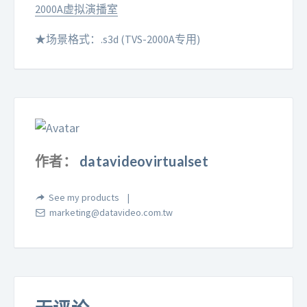
2000A虚拟演播室
场景格式：.s3d (TVS-2000A专用)
★
作者：
datavideovirtualset
See my products
marketing@datavideo.com.tw