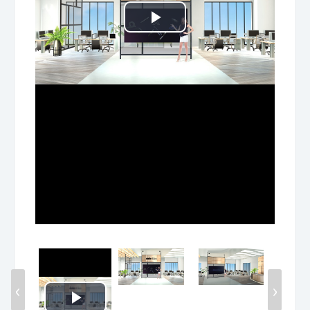
Play
Video
‹
›