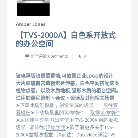
Play
Video
Amber Jones
【TVS-2000A】白色系开放式
的办公空间
0 个评论
0
玻璃隔版也是萤幕墙,可放置企业LOGO的设计
大片玻璃窗营造视觉延伸感，
白色空间搭配蕨类
植物点缀，
以及木质地板,弧形木质的柜台空间。
适用於课程录制丶会议丶谈话及其他相关场景
➤下载此场景模板，创造专属的场景：
前往查
看模板
➤下载场景里的装饰物件:
取得装饰物件
➤从洋铭学院学习如何使用 TVS-2000A 创建虚拟
场景
请前往:
洋铭学院
➤欲了解更多关于TVS-
2000A虚拟演播室
请前往：
Datavideo洋铭TVS-