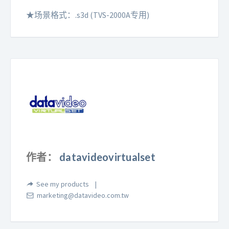
场景格式：.s3d (TVS-2000A专用)
★
作者：
datavideovirtualset
See my products
marketing@datavideo.com.tw