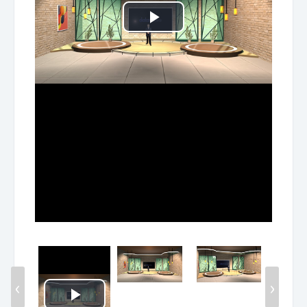
Play
Video
‹
›