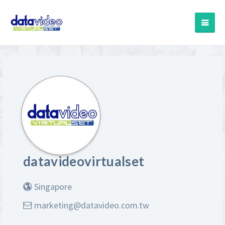
datavideovirtualset
Singapore
marketing@datavideo.com.tw