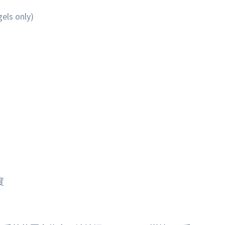
els only)
度