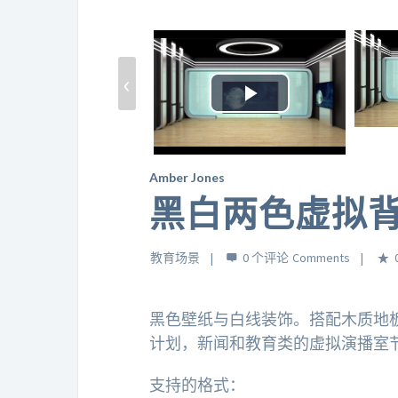
‹
Play
Video
Amber Jones
黑白两色虚拟
教育场景
0 个评论
黑色壁纸与白线装饰。搭配木质地
计划，新闻和教育类的虚拟演播室
支持的格式：