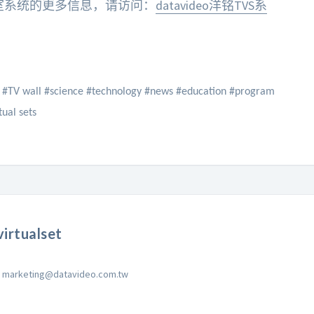
拟演播室系统的更多信息，请访问：
datavideo洋铭TVS系
#TV wall #science #technology #news #education #program
tual sets
irtualset
marketing@datavideo.com.tw