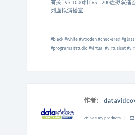
有关TVS-1000和TVS-1200虚
列虚拟演播室
#glass
#black #white #wooden #checkered
#programs #studio #virtual #virtualset #vir
作者：
datavideov
See my products