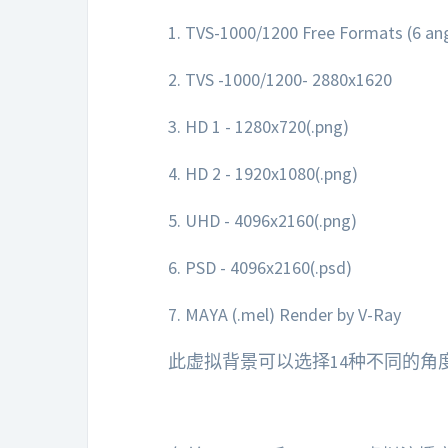
1. TVS-1000/1200 Free Formats (6 ang
2. TVS -1000/1200- 2880x1620
3. HD 1 - 1280x720(.png)
4. HD 2 - 1920x1080(.png)
5. UHD - 4096x2160(.png)
6. PSD - 4096x2160(.psd)
7. MAYA (.mel) Render by V-Ray
此虚拟背景可以选择14种不同的角