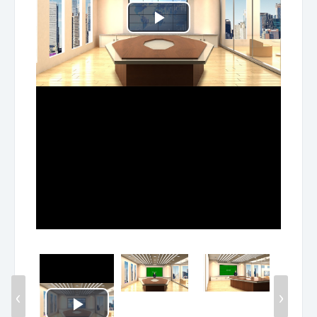
Play
Video
‹
›